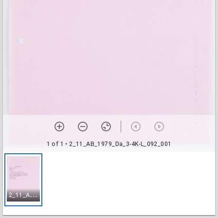
1 of 1
• 2_11_AB_1979_Da_3-4K-L_092_001
2
_11_AB_1979_Da_3-4K-L_092_001