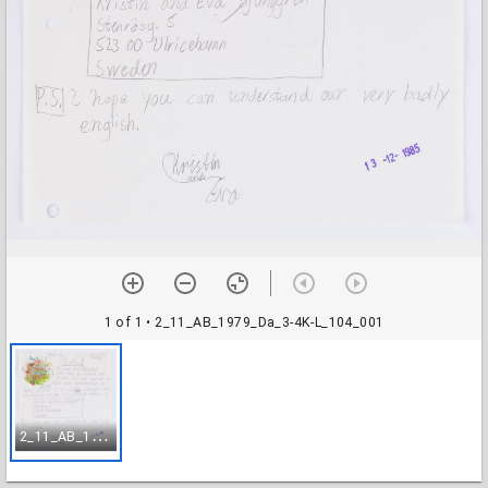
1 of 1
• 2_11_AB_1979_Da_3-4K-L_104_001
2
_11_AB_1979_Da_3-4K-L_104_001