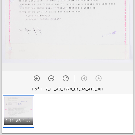
1 of 1
• 2_11_AB_1979_Da_3-5_418_001
2
_11_AB_1979_Da_3-5_418_001