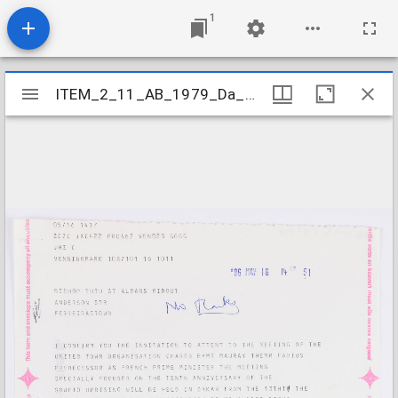
1
Mirador
ITEM_2_11_AB_1979_Da_3-5_418
ITEM_2_11_AB_1979_Da_3-5_418
viewer