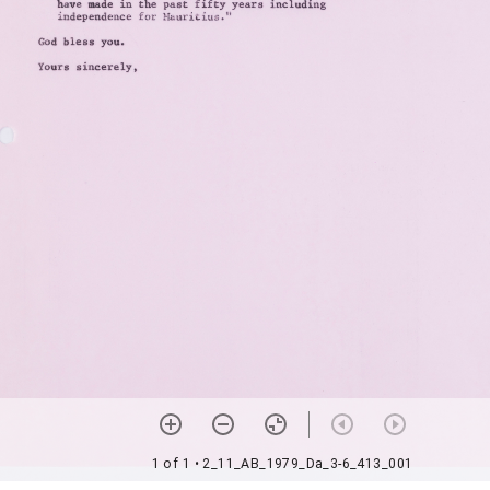
1 of 1
• 2_11_AB_1979_Da_3-6_413_001