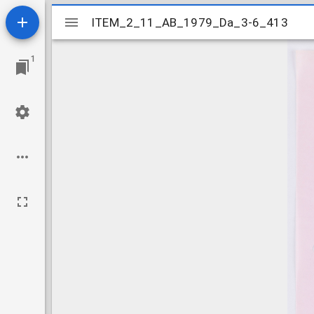
Mirador
ITEM_2_11_AB_1979_Da_3-6_413
ITEM_2_11_AB_1979_Da_3-6_413
viewer
1