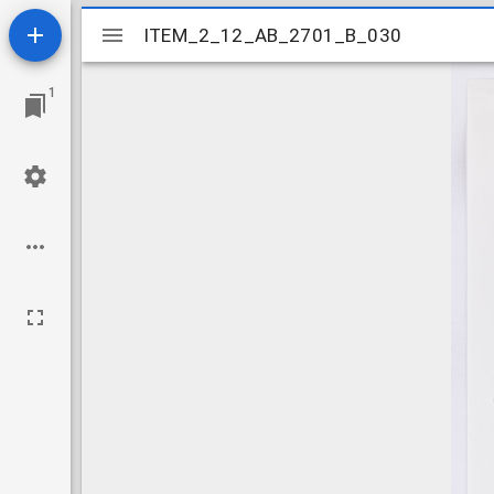
Mirador
ITEM_2_12_AB_2701_B_030
ITEM_2_12_AB_2701_B_030
viewer
1