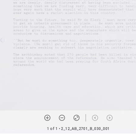
1 of 1
• 2_12_AB_2701_B_030_001