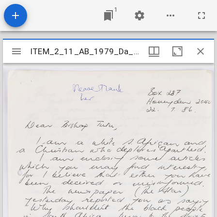
1
Mirador
ITEM_2_11_AB_1979_Da_3-4_V-Z_002
ITEM_2_11_AB_1979_Da_3-4_V-Z_002
viewer