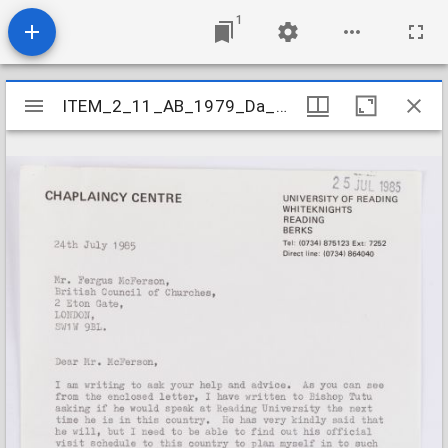
1
Mirador
ITEM_2_11_AB_1979_Da_3-4b_079
ITEM_2_11_AB_1979_Da_3-4b_079
viewer