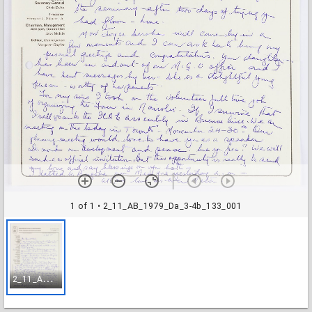
1 of 1
• 2_11_AB_1979_Da_3-4b_133_001
2
_11_AB_1979_Da_3-4b_133_001