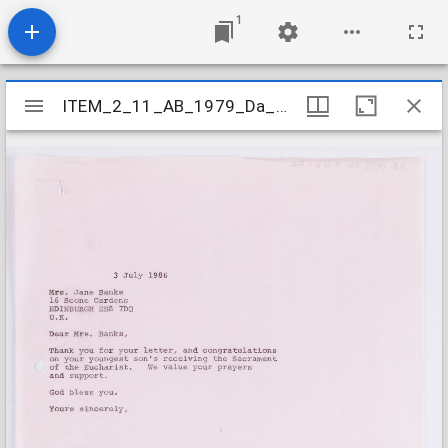
1
Mirador
ITEM_2_11_AB_1979_Da_3-4b_241
ITEM_2_11_AB_1979_Da_3-4b_241
viewer