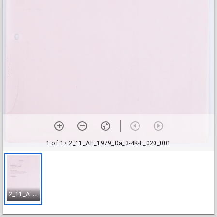
1 of 1
• 2_11_AB_1979_Da_3-4K-L_020_001
2
_11_AB_1979_Da_3-4K-L_020_001